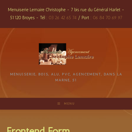
Skip
Menuiserie Lemaire Christophe - 7 bis rue du Général Harlet -
to
51120 Broyes - Tél :
03 26 42 65 74
/ Port :
06 84 70 69 97
content
MENUISERIE, BOIS, ALU, PVC, AGENCEMENT, DANS LA
MARNE, 51
MENU
Frontend Form