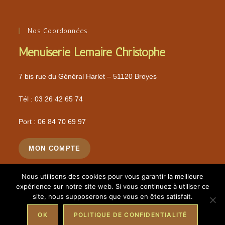
Nos Coordonnées
Menuiserie Lemaire Christophe
7 bis rue du Général Harlet – 51120 Broyes
Tél :
03 26 42 65 74
Port :
06 84 70 69 97
MON COMPTE
Nous utilisons des cookies pour vous garantir la meilleure
expérience sur notre site web. Si vous continuez à utiliser ce
site, nous supposerons que vous en êtes satisfait.
Mentions légales
Politique de confidentialité
OK
POLITIQUE DE CONFIDENTIALITÉ
Copyright 2026 - Menuiserie Lemaire Christophe - Tél :
03 26 42
65 74
/ Port :
06 84 70 69 97