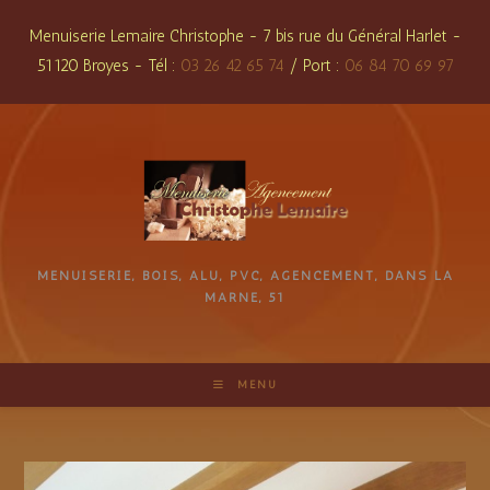
Skip
Menuiserie Lemaire Christophe - 7 bis rue du Général Harlet -
to
51120 Broyes - Tél :
03 26 42 65 74
/ Port :
06 84 70 69 97
content
MENUISERIE, BOIS, ALU, PVC, AGENCEMENT, DANS LA
MARNE, 51
MENU