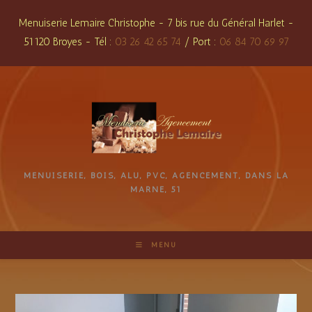
Skip
Menuiserie Lemaire Christophe - 7 bis rue du Général Harlet -
to
51120 Broyes - Tél :
03 26 42 65 74
/ Port :
06 84 70 69 97
content
MENUISERIE, BOIS, ALU, PVC, AGENCEMENT, DANS LA
MARNE, 51
MENU