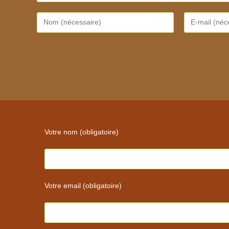
Enter
Enter
your
your
name
email
or
address
username
to
to
comment
comment
Votre nom (obligatoire)
Votre email (obligatoire)