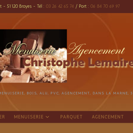
t - 51120 Broyes - Tél :
03 26 42 65 74
/ Port :
06 84 70 69 97
MENUISERIE, BOIS, ALU, PVC, AGENCEMENT, DANS LA MARNE, 5
ER
MENUISERIE
PARQUET
AGENCEMENT