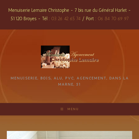
Skip
Menuiserie Lemaire Christophe - 7 bis rue du Général Harlet -
to
51120 Broyes - Tél :
03 26 42 65 74
/ Port :
06 84 70 69 97
content
MENUISERIE, BOIS, ALU, PVC, AGENCEMENT, DANS LA
MARNE, 51
MENU