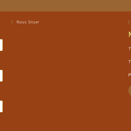
(facultatif)
Nous Situer
7
T
P