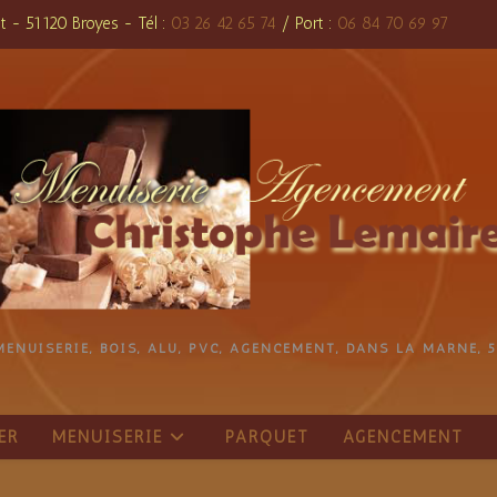
t - 51120 Broyes - Tél :
03 26 42 65 74
/ Port :
06 84 70 69 97
MENUISERIE, BOIS, ALU, PVC, AGENCEMENT, DANS LA MARNE, 5
ER
MENUISERIE
PARQUET
AGENCEMENT