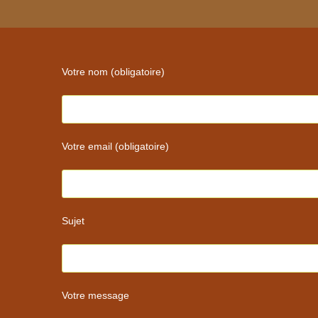
to
comment
comment
Votre nom (obligatoire)
Votre email (obligatoire)
Sujet
Votre message