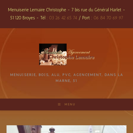
Skip
Menuiserie Lemaire Christophe - 7 bis rue du Général Harlet -
to
51120 Broyes - Tél :
03 26 42 65 74
/ Port :
06 84 70 69 97
content
MENUISERIE, BOIS, ALU, PVC, AGENCEMENT, DANS LA
MARNE, 51
MENU