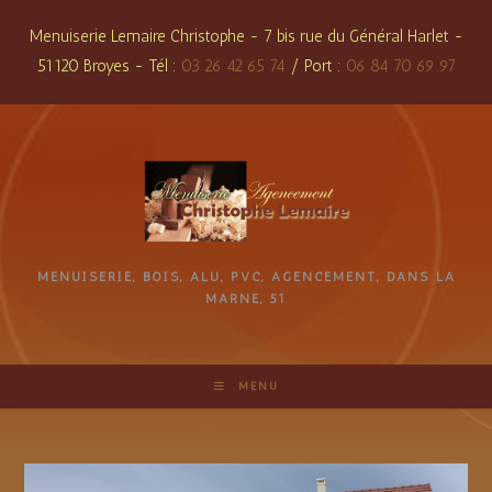
Skip
Menuiserie Lemaire Christophe - 7 bis rue du Général Harlet -
to
51120 Broyes - Tél :
03 26 42 65 74
/ Port :
06 84 70 69 97
content
MENUISERIE, BOIS, ALU, PVC, AGENCEMENT, DANS LA
MARNE, 51
MENU