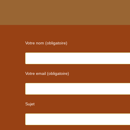
username
to
to
comment
comment
Votre nom (obligatoire)
Votre email (obligatoire)
Sujet