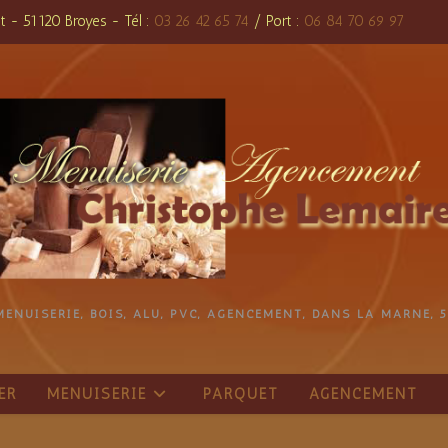
t - 51120 Broyes - Tél :
03 26 42 65 74
/ Port :
06 84 70 69 97
MENUISERIE, BOIS, ALU, PVC, AGENCEMENT, DANS LA MARNE, 5
ER
MENUISERIE
PARQUET
AGENCEMENT