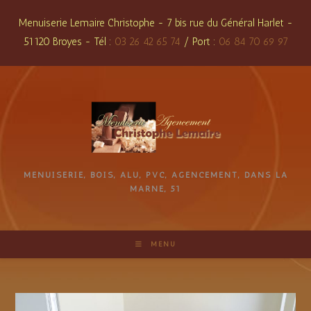
Skip
Menuiserie Lemaire Christophe - 7 bis rue du Général Harlet -
to
51120 Broyes - Tél :
03 26 42 65 74
/ Port :
06 84 70 69 97
content
MENUISERIE, BOIS, ALU, PVC, AGENCEMENT, DANS LA
MARNE, 51
MENU