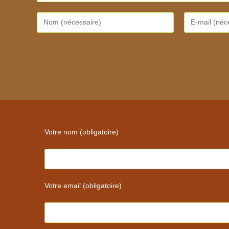
Enter
Enter
your
your
name
email
or
address
username
to
to
comment
comment
Votre nom (obligatoire)
Votre email (obligatoire)