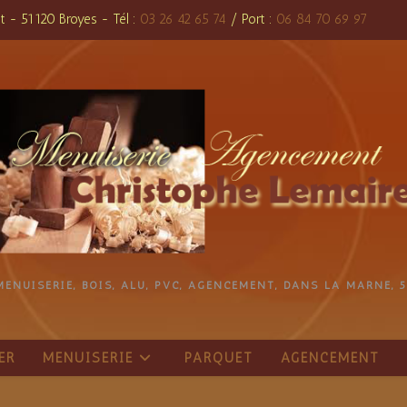
t - 51120 Broyes - Tél :
03 26 42 65 74
/ Port :
06 84 70 69 97
MENUISERIE, BOIS, ALU, PVC, AGENCEMENT, DANS LA MARNE, 5
ER
MENUISERIE
PARQUET
AGENCEMENT