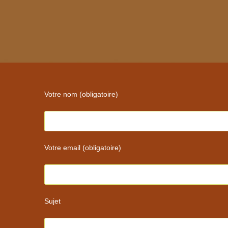
name
email
or
address
username
to
to
comment
comment
Votre nom (obligatoire)
Votre email (obligatoire)
Sujet