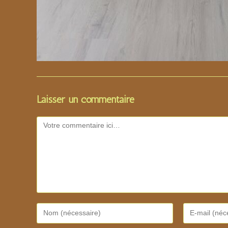
Laisser un commentaire
Comment
Enter
Enter
your
your