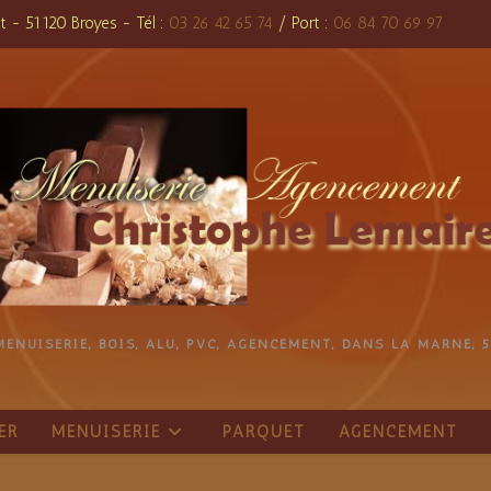
t - 51120 Broyes - Tél :
03 26 42 65 74
/ Port :
06 84 70 69 97
MENUISERIE, BOIS, ALU, PVC, AGENCEMENT, DANS LA MARNE, 5
ER
MENUISERIE
PARQUET
AGENCEMENT