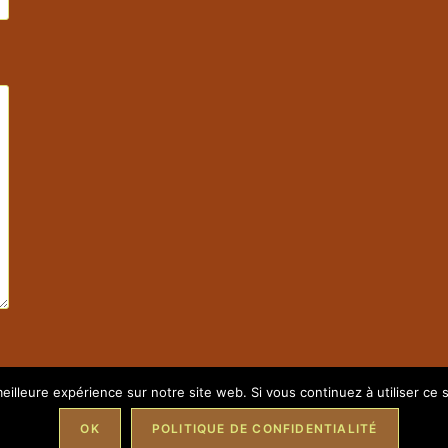
eilleure expérience sur notre site web. Si vous continuez à utiliser ce
OK
POLITIQUE DE CONFIDENTIALITÉ
42 65 74
/ Port :
06 84 70 69 97