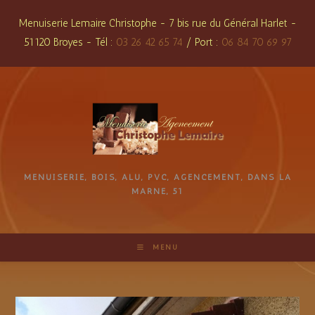
Skip
Menuiserie Lemaire Christophe - 7 bis rue du Général Harlet -
to
51120 Broyes - Tél :
03 26 42 65 74
/ Port :
06 84 70 69 97
content
MENUISERIE, BOIS, ALU, PVC, AGENCEMENT, DANS LA
MARNE, 51
MENU